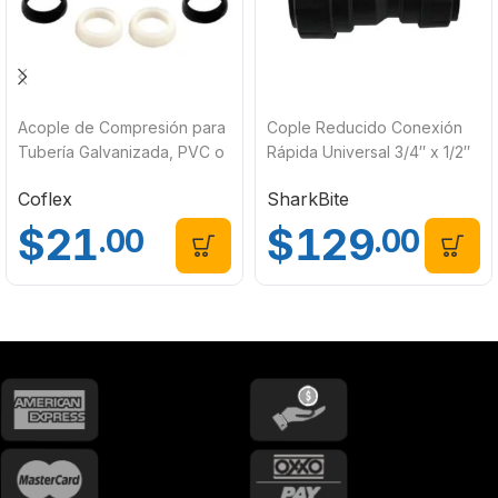
Acople de Compresión para
Cople Reducido Conexión
Tubería Galvanizada, PVC o
Rápida Universal 3/4″ x 1/2″
Cobre 1/2″ NM-D01 Coflex
Sharkbite CR-COR01
Coflex
SharkBite
$
21
$
129
.00
.00