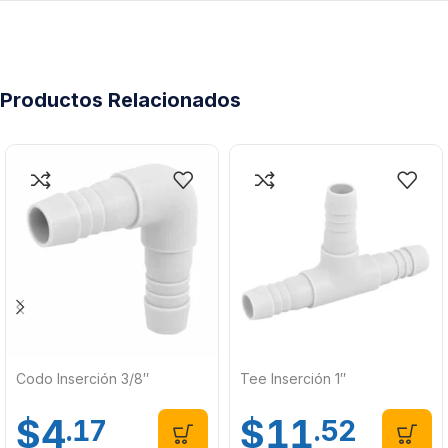
Productos Relacionados
Codo Inserción 3/8″
Tee Inserción 1″
$
4
$
11
.17
.52