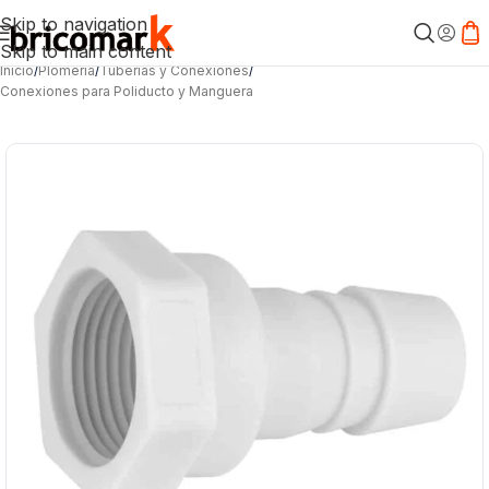
Skip to navigation
Skip to main content
Inicio
/
Plomería
/
Tuberías y Conexiones
/
Conexiones para Poliducto y Manguera