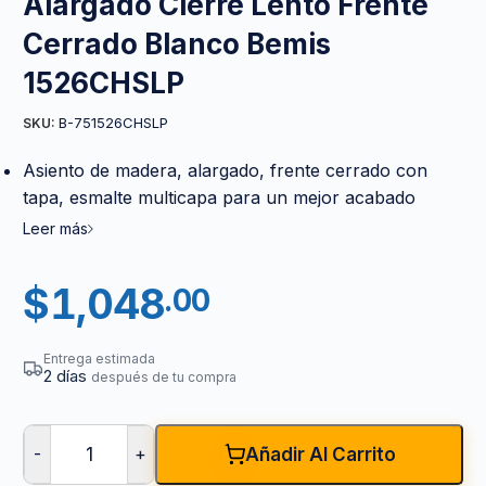
Alargado Cierre Lento Frente
Cerrado Blanco Bemis
1526CHSLP
B-751526CHSLP
SKU:
Asiento de madera, alargado, frente cerrado con
tapa, esmalte multicapa para un mejor acabado
Leer más
$
1,048
.00
Entrega estimada
2 días
después de tu compra
-
+
Añadir Al Carrito