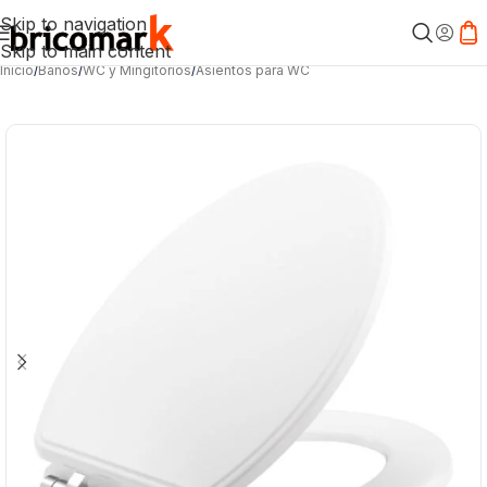
Skip to navigation
Skip to main content
Inicio
/
Baños
/
WC y Mingitorios
/
Asientos para WC