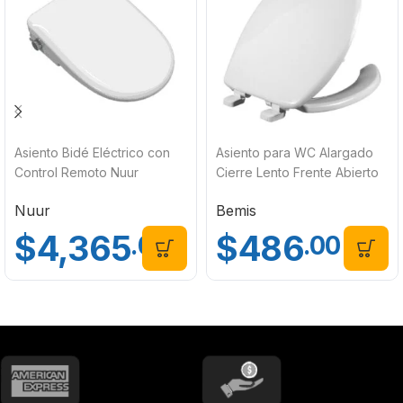
Asiento Bidé Eléctrico con
Asiento para WC Alargado
Control Remoto Nuur
Cierre Lento Frente Abierto
BIDEAUTO
Blanco Bemis 1587SL000
Nuur
Bemis
$
4,365
$
486
.00
.00