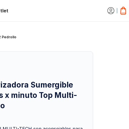
tlet
2 Pedrollo
izadora Sumergible
os x minuto Top Multi-
lo
P MULTI-TECH son aconsejables para