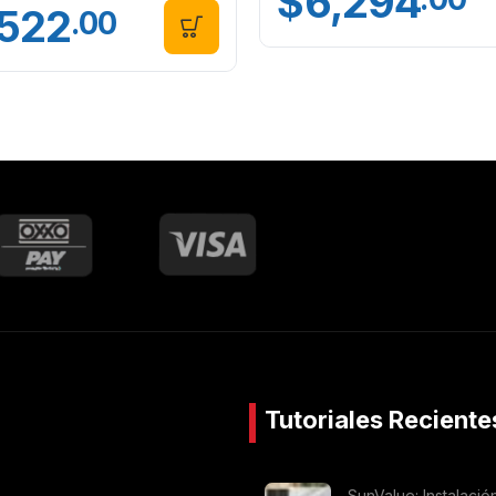
$
6,294
,522
.00
Tutoriales Reciente
SunValue: Instalació