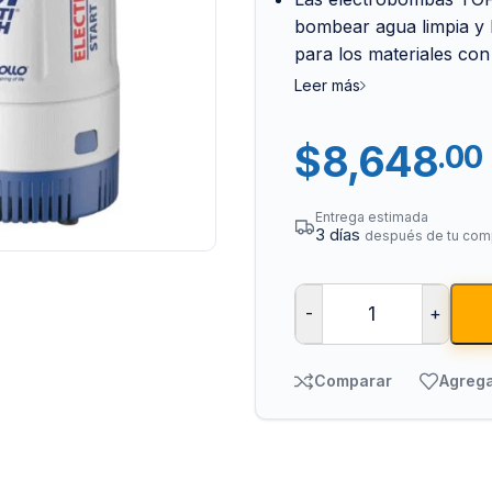
bombear agua limpia y 
para los materiales con
Leer más
$
8,648
.00
Entrega estimada
3 días
después de tu com
Tuberías y Cone
Cobre y Latón
-
+
Sistemas Contra I
Acero Galvanizado
Comparar
Agrega
CPVC
PVC Hidráulico
Polipropileno PPR