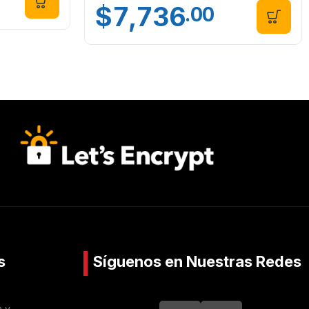
$
7,736
.00
s
Síguenos en Nuestras Redes
n y