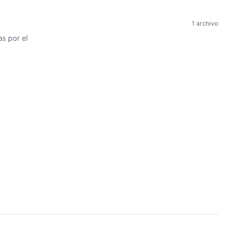
PVC Sanitario
Acero Inoxidable 
1 archivo
as por el
PE-AL-PE (Agua y G
Conexiones para 
Conexiones para P
Polietileno PEAD (
Conexiones Rápid
Lavaderos
Tanques Hidron