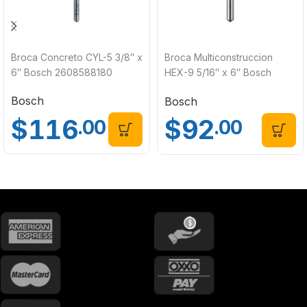
Broca Concreto CYL-5 3/8″ x
Broca Multiconstruccion
6″ Bosch 2608588180
HEX-9 5/16″ x 6″ Bosch
2608901462
Bosch
Bosch
$
116
$
92
.00
.00