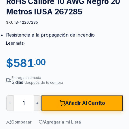
RoHS Calibre 10 AWG Negro 20
Metros IUSA 267285
B-42267285
SKU:
Resistencia a la propagación de incendio
Leer más
$
581
.00
Entrega estimada
5 días
después de tu compra
-
+
Añadir Al Carrito
Comparar
Agregar a mi Lista