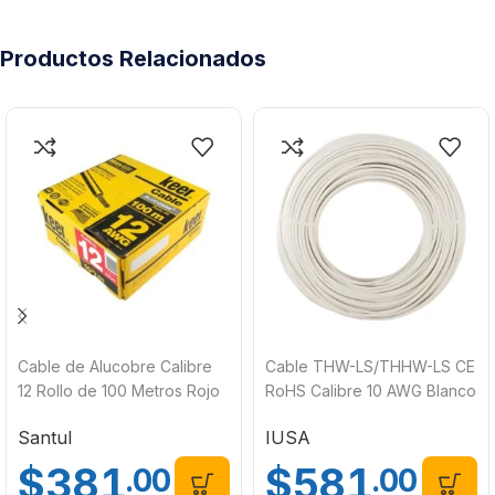
Productos Relacionados
Cable de Alucobre Calibre
Cable THW-LS/THHW-LS CE
12 Rollo de 100 Metros Rojo
RoHS Calibre 10 AWG Blanco
Keer 4080
20 Metros IUSA 267287
Santul
IUSA
$
381
$
581
.00
.00