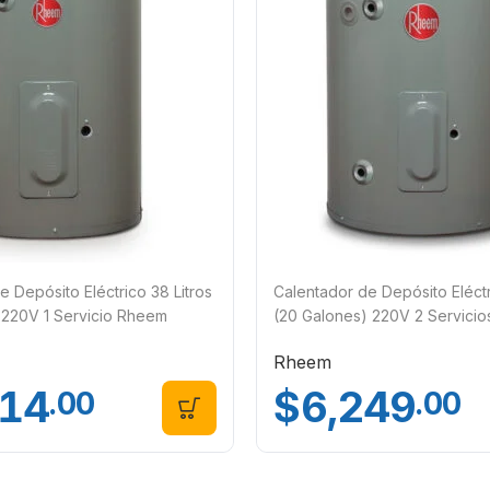
e Depósito Eléctrico 38 Litros
Calentador de Depósito Eléctr
 220V 1 Servicio Rheem
(20 Galones) 220V 2 Servici
12
89VP20/415536
Rheem
614
$
6,249
.00
.00