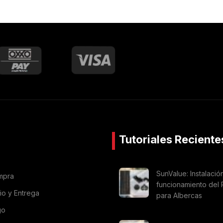
Tutoriales Reciente
SunValue: Instalació
mpra
funcionamiento del 
vio y Entrega
para Albercas
go