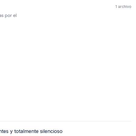
PVC Sanitario
1 archivo
Acero Inoxidable 
as por el
PE-AL-PE (Agua y G
Conexiones para 
Conexiones para P
Polietileno PEAD (
Conexiones Rápid
Lavaderos
Tanques Hidron
tes y totalmente silencioso