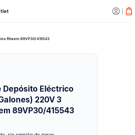
tlet
vicios Rheem 89VP30/415543
 Depósito Eléctrico
 Galones) 220V 3
eem 89VP30/415543
e, sin emisión de gases