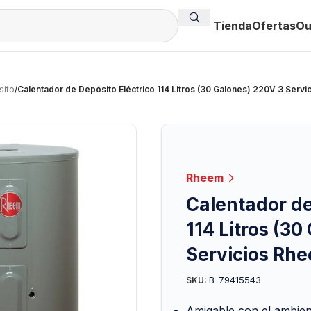
Tienda
Ofertas
Ou
sito
/
Calentador de Depósito Eléctrico 114 Litros (30 Galones) 220V 3 Ser
Rheem
Calentador de
114 Litros (30
Servicios Rh
B-79415543
SKU:
Amigable con el ambient