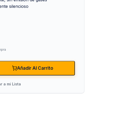
nte silencioso
mpra
xiones
Bombas para Agua
Hidroneumáticos y Sistemas de Pre
Añadir Al Carrito
ncendio
Centrífugas y Periféricas
Sumergibles para Agua Limpia
r a mi Lista
Sumergibles para Agua Sucia y Dre
Accesorios y Refacciones para Bo
Sumergibles para Pozo Profundo