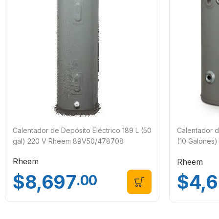
Calentador de Depósito Eléctrico 189 L (50
Calentador d
gal) 220 V Rheem 89V50/478708
(10 Galones)
89VP10/4155
Rheem
Rheem
$
8,697
$
4,
.00