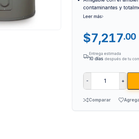
contaminantes y totalme
Leer más
$
7,217
.00
Entrega estimada
10 días
después de tu co
Tuberías y Cone
Cobre y Latón
-
+
Sistemas Contra I
Acero Galvanizado
Comparar
Agrega
CPVC
PVC Hidráulico
Polipropileno PPR