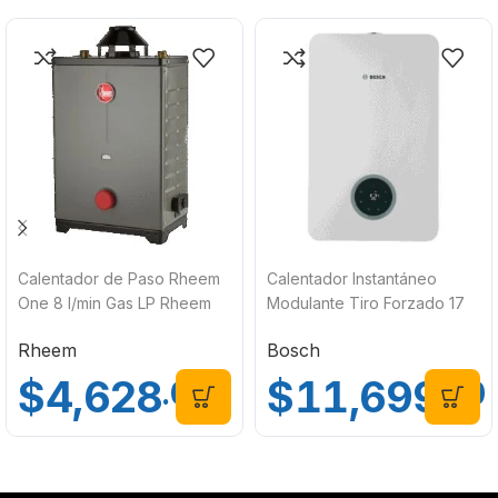
Calentador de Paso Rheem
Calentador Instantáneo
One 8 l/min Gas LP Rheem
Modulante Tiro Forzado 17
HRT-CHL08P
L/min Balanz Vento Gas LP
Rheem
Bosch
Bosch 7736505744
$
4,628
$
11,699
.00
.00