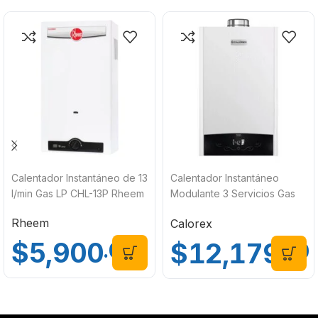
Calentador Instantáneo de 13
Calentador Instantáneo
l/min Gas LP CHL-13P Rheem
Modulante 3 Servicios Gas
LP Calorex Plenus Advance
Rheem
Calorex
16
$
5,900
$
12,179
.00
.00