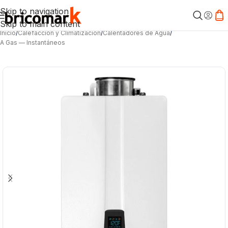
Skip to navigation
Skip to main content
Inicio
/
Calefacción y Climatización
/
Calentadores de Agua
/
A Gas — Instantáneos