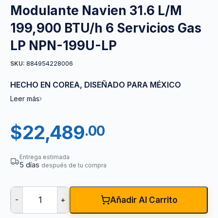
Modulante Navien 31.6 L/M
199,900 BTU/h 6 Servicios Gas
LP NPN-199U-LP
884954228006
SKU:
HECHO EN COREA, DISEÑADO PARA MÉXICO
Leer más
$
22,489
.00
Entrega estimada
5 días
después de tu compra
-
+
Añadir Al Carrito