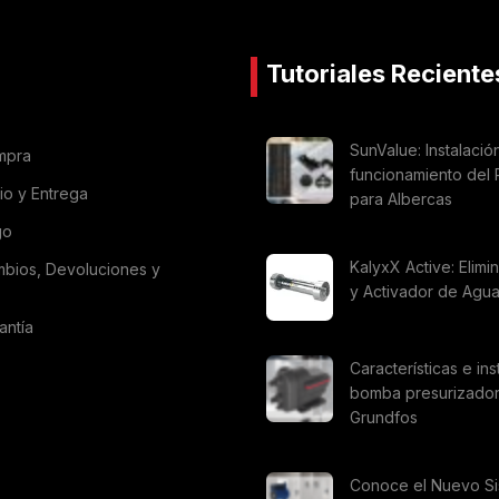
Tutoriales Reciente
SunValue: Instalació
mpra
funcionamiento del 
vio y Entrega
para Albercas
go
KalyxX Active: Elimi
mbios, Devoluciones y
y Activador de Agu
antía
Características e ins
bomba presurizado
Grundfos
Conoce el Nuevo S