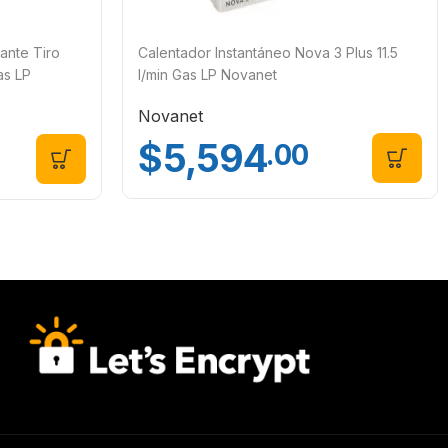
ante Tiro
Calentador Instantáneo Nova 3 Plus 11.5
as LP
l/min Gas LP Novanet
Novanet
$
5,594
.00