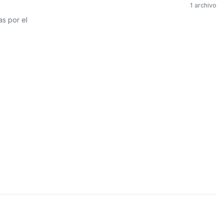
PVC Sanitario
1 archivo
as por el
Acero Inoxidable 
PE-AL-PE (Agua y G
Conexiones para 
Conexiones para P
Polietileno PEAD (
Conexiones Rápid
Lavaderos
Tanques Hidron