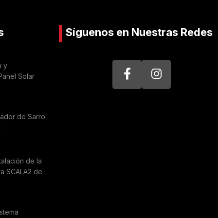
s
Síguenos en Nuestras Redes
n y
Panel Solar
nador de Sarro
a
talación de la
ra SCALA2 de
istema