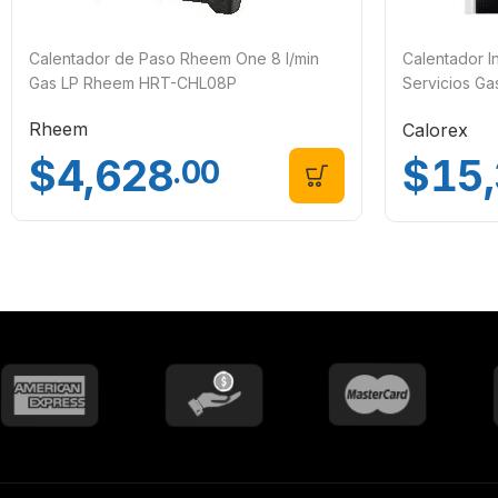
Calentador de Paso Rheem One 8 l/min
Calentador I
Gas LP Rheem HRT-CHL08P
Servicios Ga
24
Rheem
Calorex
$
4,628
$
15
.00