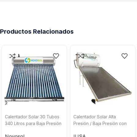
Productos Relacionados
Calentador Solar 30 Tubos
Calentador Solar Alta
340 Litros para Baja Presión
Presión / Baja Presión con
Novosol
Cubierta Anti-Impacto 150
Novosol
IUSA
Litros de 3 a 4 Servicios