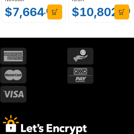
Primo 217583
$
7,664
$
10,802
.00
.00