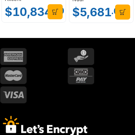
$
10,834
$
5,681
.00
.00