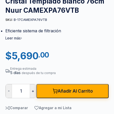
Cristal Templado Blanco 76cm
Nuur CAMEXPA76VTB
B-17CAMEXPA76VTB
SKU:
Eficiente sistema de filtración
Leer más
$
5,690
.00
Entrega estimada
5 días
después de tu compra
-
+
Añadir Al Carrito
Comparar
Agregar a mi Lista