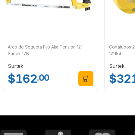
Arco de Segueta Fijo Alta Tensión 12″
Cortatubos 2
Surtek 17N
121154
Surtek
Surtek
$
162
$
32
.00