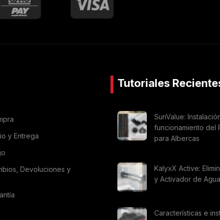
Tutoriales Reciente
SunValue: Instalació
mpra
funcionamiento del 
vio y Entrega
para Albercas
go
KalyxX Active: Elimi
mbios, Devoluciones y
y Activador de Agu
antía
Características e ins