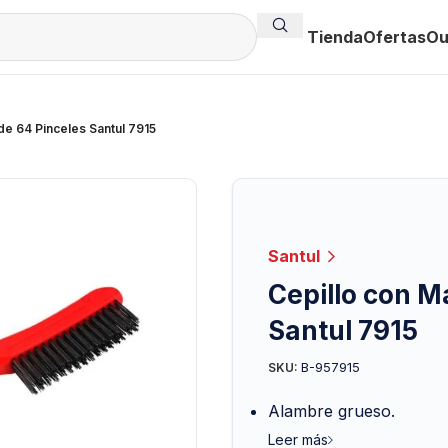
Tienda
Ofertas
Ou
de 64 Pinceles Santul 7915
Santul
Cepillo con M
Santul 7915
B-957915
SKU:
Alambre grueso.
Leer más