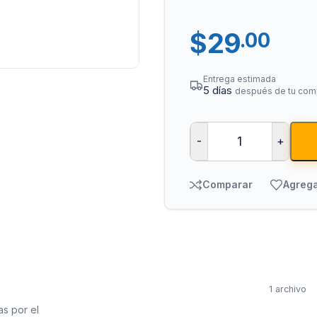
$
29
.00
Entrega estimada
5 días
después de tu com
-
+
Tuberías y Cone
Cobre y Latón
Comparar
Agrega
Sistemas Contra I
Acero Galvanizado
CPVC
PVC Hidráulico
1 archivo
Polipropileno PPR
as por el