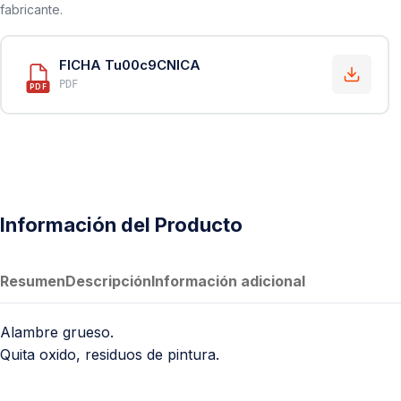
fabricante.
FICHA Tu00c9CNICA
PDF
PDF
Información del Producto
Resumen
Descripción
Información adicional
Alambre grueso.
Quita oxido, residuos de pintura.