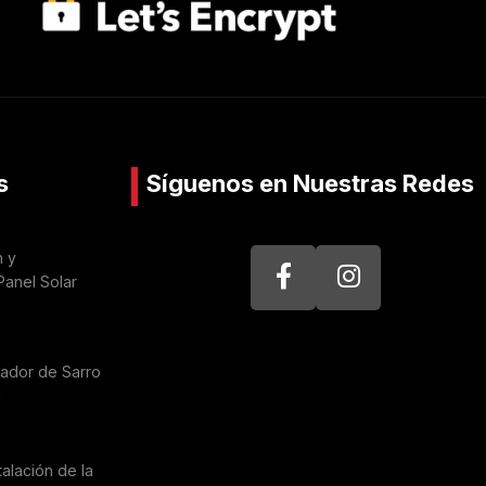
s
Síguenos en Nuestras Redes
n y
Panel Solar
nador de Sarro
a
talación de la