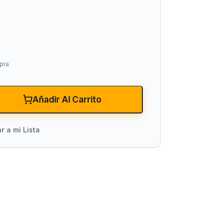
pra
Añadir Al Carrito
xiones
Bombas para Agua
Hidroneumáticos y Sistemas de Pre
r a mi Lista
ncendio
Centrífugas y Periféricas
Sumergibles para Agua Limpia
Sumergibles para Agua Sucia y Dre
Accesorios y Refacciones para Bo
Sumergibles para Pozo Profundo