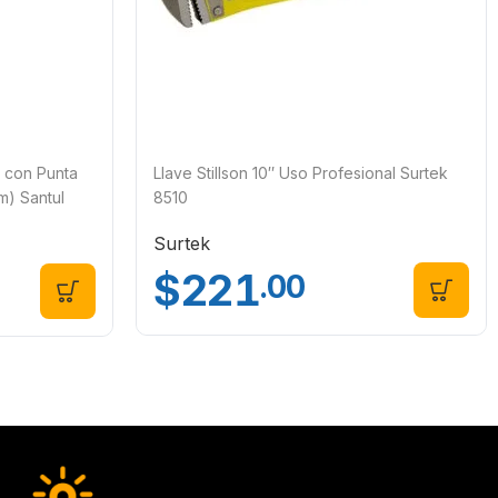
 con Punta
Llave Stillson 10″ Uso Profesional Surtek
m) Santul
8510
Surtek
$
221
.00