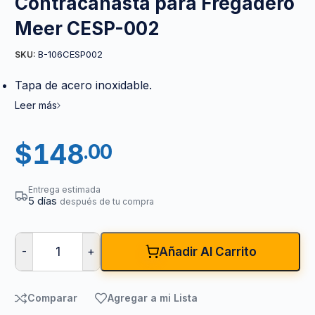
Contracanasta para Fregadero
Meer CESP-002
B-106CESP002
SKU:
Tapa de acero inoxidable.
Leer más
$
148
.00
Entrega estimada
5 días
después de tu compra
-
+
Añadir Al Carrito
Comparar
Agregar a mi Lista