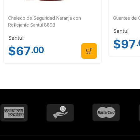
Chaleco de Seguridad Naranja con
Guantes de C
Reflejante Santul 8898
Santul
Santul
$
97
$
67
.00