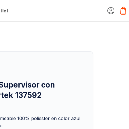
tlet
Supervisor con
rtek 137592
rmeable 100% poliester en color azul
ro