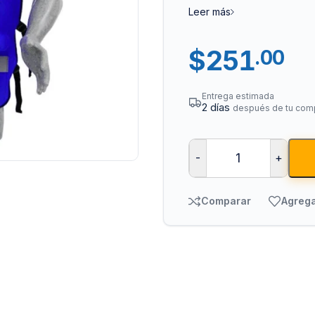
Leer más
$
251
.00
Entrega estimada
2 días
después de tu com
Tuberías y Cone
-
+
Cobre y Latón
Comparar
Agrega
Sistemas Contra I
Acero Galvanizado
CPVC
PVC Hidráulico
Polipropileno PPR