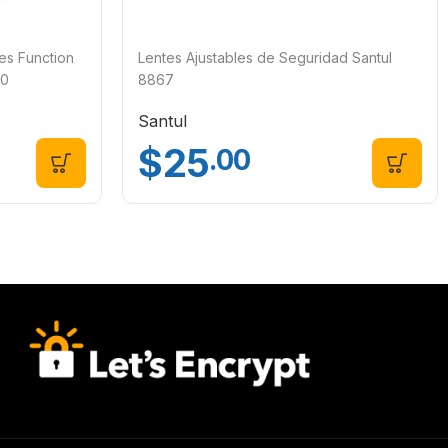
es Function
Lentes Ajustables de Seguridad Santul
10
8867
Santul
$
25
.00