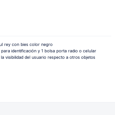
PVC Sanitario
Acero Inoxidable 
PE-AL-PE (Agua y G
Conexiones para 
Conexiones para P
ul rey con bies color negro
Polietileno PEAD (
 para identificación y 1 bolsa porta radio o celular
Conexiones Rápid
la visibilidad del usuario respecto a otros objetos
Lavaderos
Tanques Hidron