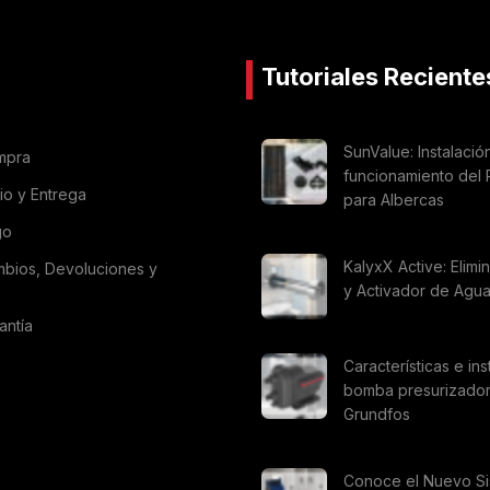
Tutoriales Reciente
SunValue: Instalació
mpra
funcionamiento del 
vio y Entrega
para Albercas
go
KalyxX Active: Elimi
mbios, Devoluciones y
y Activador de Agu
antía
Características e ins
bomba presurizado
Grundfos
Conoce el Nuevo S