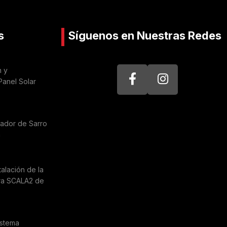
s
Síguenos en Nuestras Redes
n y
Panel Solar
nador de Sarro
a
talación de la
ra SCALA2 de
istema