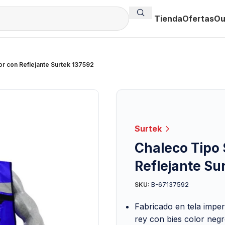
Tienda
Ofertas
Ou
r con Reflejante Surtek 137592
Surtek
Chaleco Tipo 
Reflejante Su
B-67137592
SKU:
Fabricado en tela impe
rey con bies color neg