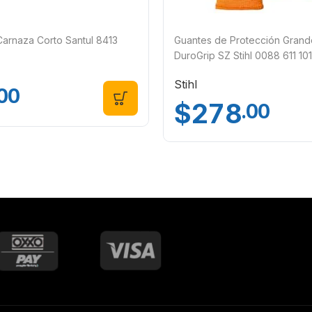
arnaza Corto Santul 8413
Guantes de Protección Grand
DuroGrip SZ Stihl 0088 611 10
Stihl
.00
$
278
.00