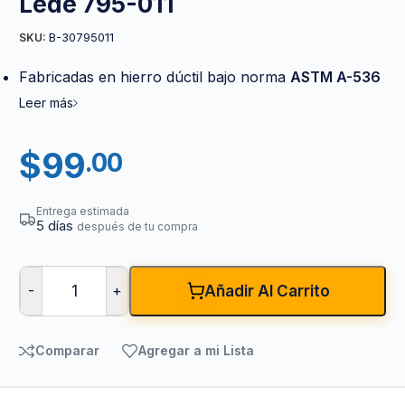
Lede 795-011
B-30795011
SKU:
Fabricadas en hierro dúctil bajo norma
ASTM A-536
Leer más
$
99
.00
Entrega estimada
5 días
después de tu compra
-
+
Añadir Al Carrito
Comparar
Agregar a mi Lista