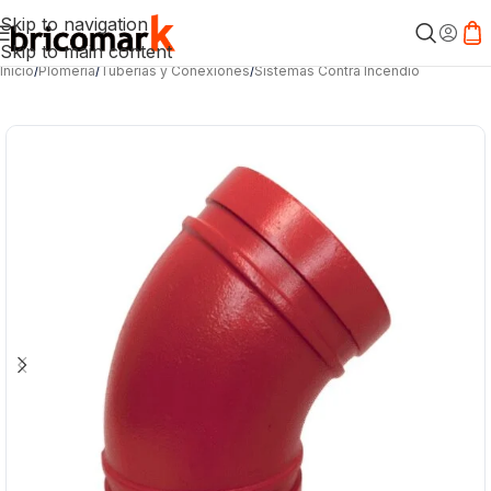
Skip to navigation
Skip to main content
Inicio
/
Plomería
/
Tuberías y Conexiones
/
Sistemas Contra Incendio