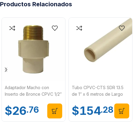
Productos Relacionados
Adaptador Macho con
Tubo CPVC-CTS SDR 13.5
Inserto de Bronce CPVC 1/2″
de 1″ x 6 metros de Largo
Mueller 336-005
Mueller 365-601
$
26
$
154
.76
.28