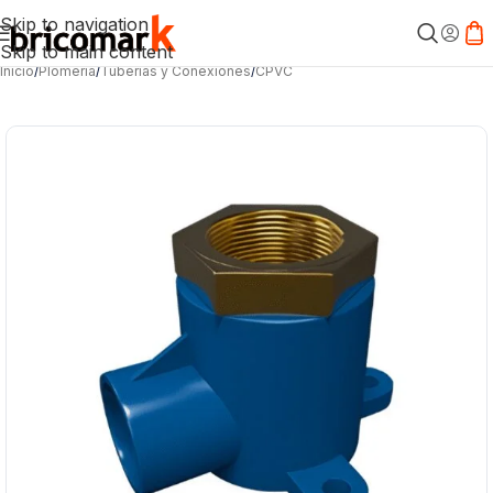
Skip to navigation
Skip to main content
Inicio
/
Plomería
/
Tuberías y Conexiones
/
CPVC