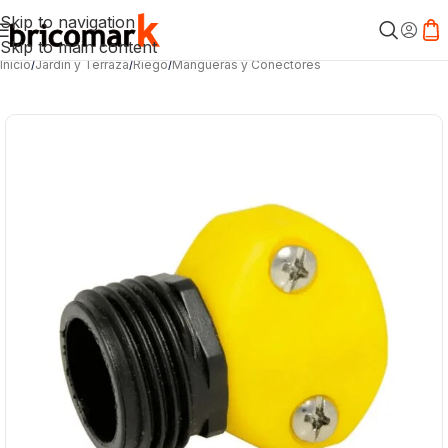
Skip to navigation
Skip to main content
Inicio
/
Jardín y Terraza
/
Riego
/
Mangueras y Conectores