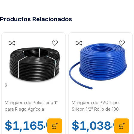
Productos Relacionados
Manguera de Polietileno 1″
Manguera de PVC Tipo
para Riego Agrícola
Silicon 1/2″ Rollo de 100
Instalación Superficial o
Metros
$
1,165
$
1,038
.00
.00
Enterrada Rollo de 100
Metros