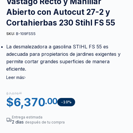
Vástago Recto y Manillar
Abierto con Autocut 27-2 y
Cortahierbas 230 Stihl FS 55
B-109FS55
SKU:
La desmalezadora a gasolina STIHL FS 55 es
adecuada para propietarios de jardines exigentes y
permite cortar grandes superficies de manera
eficiente.
Leer más
$
7,076
.00
$
6,370
.00
-10%
Entrega estimada
2 días
después de tu compra