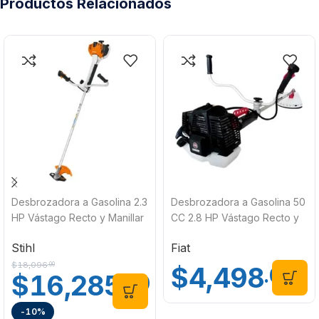
Productos Relacionados
Desbrozadora a Gasolina 2.3
Desbrozadora a Gasolina 50
HP Vástago Recto y Manillar
CC 2.8 HP Vástago Recto y
Abierto Stihl FS 351
Manillar Abierto Fiat
Stihl
Fiat
Profesional 500TOP
$
18,096
.00
$
4,498
.00
$
16,285
.00
-10%