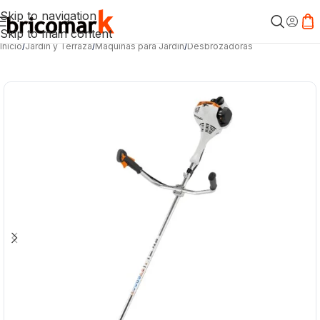
Skip to navigation
Skip to main content
Inicio
/
Jardín y Terraza
/
Máquinas para Jardín
/
Desbrozadoras