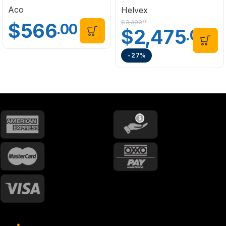
Aco
Helvex
$
3,390
$
566
.00
.00
$
2,475
.00
-27%