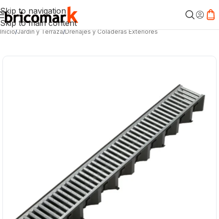
Skip to navigation
Skip to main content
Inicio
/
Jardín y Terraza
/
Drenajes y Coladeras Exteriores