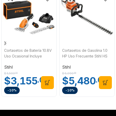
Cortasetos de Batería 10.8V
Cortasetos de Gasolina 1.0
Uso Ocasional Incluye
HP Uso Frecuente Stihl HS
Batería, Cargador y Funda
45
Stihl
Stihl
Stihl HSA 26 SET
$
3,503
$
6,090
.19
.00
$
3,155
$
5,480
.00
.00
-10%
-10%