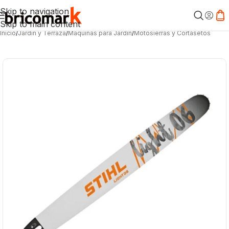
Skip to navigation
Skip to main content
Inicio
/
Jardín y Terraza
/
Máquinas para Jardín
/
Motosierras y Cortasetos