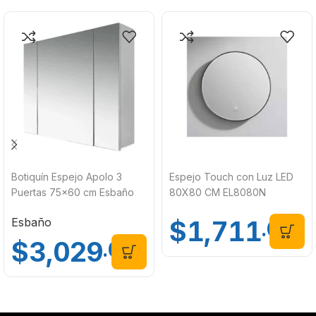
Botiquín Espejo Apolo 3
Espejo Touch con Luz LED
Puertas 75×60 cm Esbaño
80X80 CM EL8080N
33002
$
1,711
Esbaño
.00
$
3,029
.00