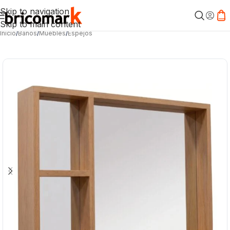
Skip to navigation
Skip to main content
Inicio
/
Baños
/
Muebles
/
Espejos