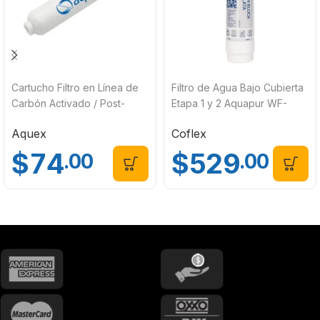
Cartucho Filtro en Línea de
Filtro de Agua Bajo Cubierta
Carbón Activado / Post-
Etapa 1 y 2 Aquapur WF-
Filtración Aquex 607689
R272
Aquex
Coflex
$
74
$
529
.00
.00