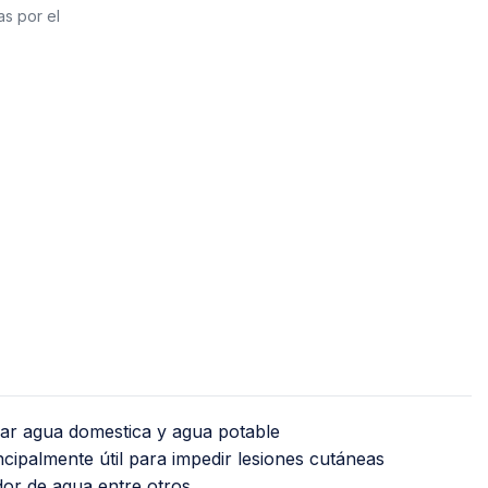
PVC Sanitario
as por el
Acero Inoxidable 
PE-AL-PE (Agua y G
Conexiones para 
Conexiones para P
Polietileno PEAD (
Conexiones Rápid
Lavaderos
Tanques Hidron
ltrar agua domestica y agua potable
cipalmente útil para impedir lesiones cutáneas
ador de agua entre otros