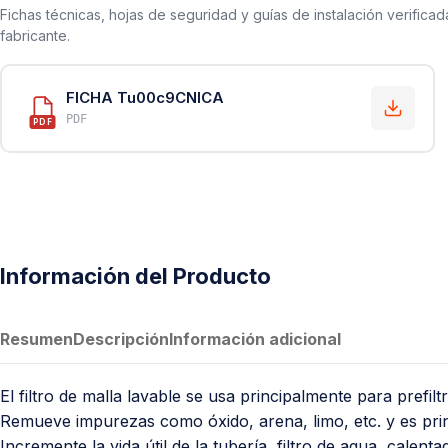
Fichas técnicas, hojas de seguridad y guías de instalación verificad
fabricante.
FICHA Tu00c9CNICA
PDF
PDF
Información del Producto
Resumen
Descripción
Información adicional
El filtro de malla lavable se usa principalmente para prefi
Remueve impurezas como óxido, arena, limo, etc. y es prin
Incremente la vida útil de la tubería, filtro de agua, calent