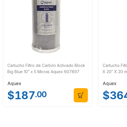
Cartucho Filtro de Carbón Activado Block
Cartucho Filt
Big Blue 10″ x 5 Micras Aquex 607897
X 20″ X 20 
Aquex
Aquex
$
187
$
36
.00