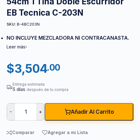
54cm 1 Tina Doble Escurridor
EB Tecnica C-203N
B-48C203N
SKU:
NO INCLUYE MEZCLADORA NI CONTRACANASTA.
Leer más
$
3,504
.00
Entrega estimada
5 días
después de tu compra
-
+
Añadir Al Carrito
Comparar
Agregar a mi Lista