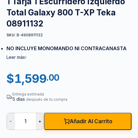
1 Tarja 1 Escurridero Izquierdo
Total Galaxy 800 T-XP Teka
08911132
B-4908911132
SKU:
NO INCLUYE MONOMANDO NI CONTRACANASTA
Leer más
$
1,599
.00
Entrega estimada
5 días
después de tu compra
-
+
Añadir Al Carrito