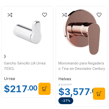
Gancho Sencillo LIA Urrea
Monomando para Regadera
703CL
o Tina sin Desviador Century
Aura E-708-AU Helvex
Urrea
Helvex
$
4,900
$
217
.00
.00
$
3,577
.00
-27%