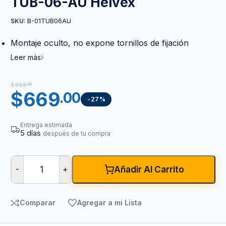
TUB-06-AU Helvex
B-01TUB06AU
SKU:
Montaje oculto, no expone tornillos de fijación
Leer más
$
916
.00
$
669
.00
-27%
Entrega estimada
5 días
después de tu compra
-
+
Añadir Al Carrito
Comparar
Agregar a mi Lista