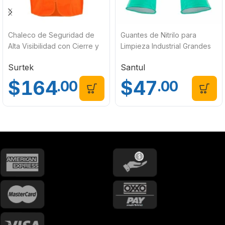
Chaleco de Seguridad de
Guantes de Nitrilo para
Alta Visibilidad con Cierre y
Limpieza Industrial Grandes
Bolsas Surtek 137496
Santul 8858
Surtek
Santul
$
164
$
47
.00
.00