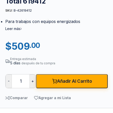
Total 619412
B-42619412
SKU:
Para trabajos con equipos energizados
Leer más
$
509
.00
Entrega estimada
5 días
después de tu compra
-
+
Añadir Al Carrito
Comparar
Agregar a mi Lista