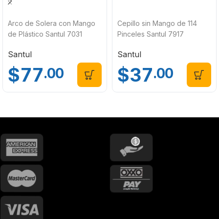
Arco de Solera con Mango
Cepillo sin Mango de 114
de Plástico Santul 7031
Pinceles Santul 7917
Santul
Santul
$
77
$
37
.00
.00