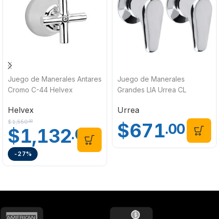
Juego de Manerales Antares
Juego de Manerales
Cromo C-44 Helvex
Grandes LIA Urrea CL
Helvex
Urrea
$
1,550
.00
$
671
.00
$
1,132
.00
-27%