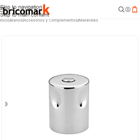
Skip to navigation
Skip to main content
Inicio
/
Baños
/
Accesorios y Complementos
/
Manerales