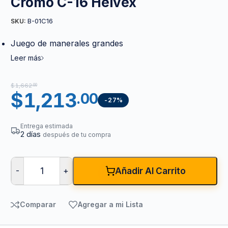
Cromo C-16 Helvex
B-01C16
SKU:
Juego de manerales grandes
Leer más
$
1,662
.00
$
1,213
.00
-27%
Entrega estimada
2 días
después de tu compra
-
+
Añadir Al Carrito
Comparar
Agregar a mi Lista