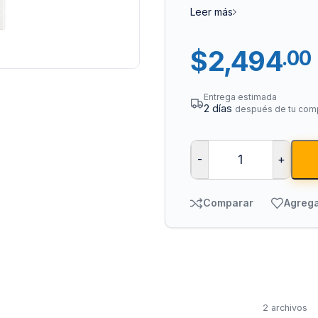
Leer más
$
2,494
.00
Entrega estimada
2 días
después de tu com
Tuberías y Cone
-
+
Cobre y Latón
Comparar
Agrega
Sistemas Contra I
Acero Galvanizado
CPVC
PVC Hidráulico
Polipropileno PPR
2 archivos