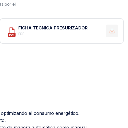
PVC Sanitario
as por el
Acero Inoxidable 
PE-AL-PE (Agua y G
FICHA TECNICA PRESURIZADOR
Conexiones para 
PDF
PDF
Conexiones para P
Polietileno PEAD (
Conexiones Rápid
Lavaderos
Tanques Hidron
, optimizando el consumo energético.
to.
tanto de manera automática como manual