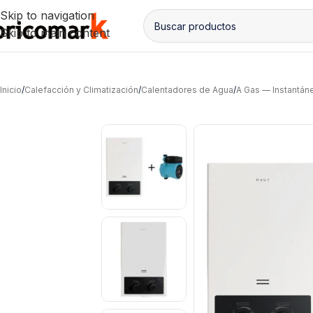
Skip to navigation
Skip to main content
Inicio
/
Calefacción y Climatización
/
Calentadores de Agua
/
A Gas — Instantán