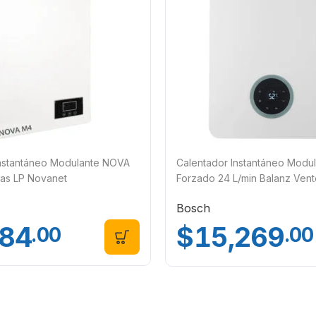
Instantáneo Modulante NOVA
Calentador Instantáneo Modul
Gas LP Novanet
Forzado 24 L/min Balanz Vent
Bosch 7736505624
Bosch
084
$
15,269
.00
.00