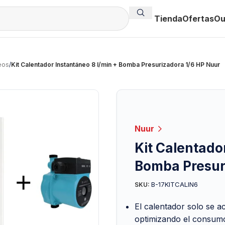
Tienda
Ofertas
Ou
eos
/
Kit Calentador Instantáneo 8 l/min + Bomba Presurizadora 1/6 HP Nuur
Nuur
Kit Calentado
Bomba Presur
B-17KITCALIN6
SKU:
El calentador solo se a
optimizando el consumo