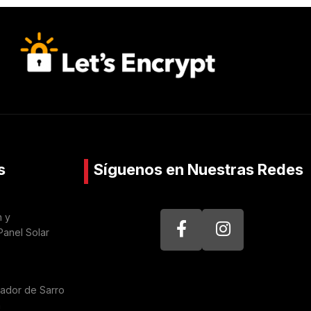
s
Síguenos en Nuestras Redes
n y
Panel Solar
nador de Sarro
a