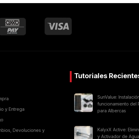
Tutoriales Reciente
SunValue: Instalació
mpra
funcionamiento del 
vio y Entrega
para Albercas
go
KalyxX Active: Elimi
mbios, Devoluciones y
y Activador de Agu