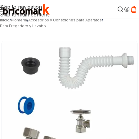
Skip to navigation
Skip to main content
Inicio
/
Plomería
/
Accesorios y Conexiones para Aparatos
/
Para Fregadero y Lavabo