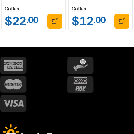
P-B9030
Gris Coflex PH-206P
Coflex
Coflex
$
22
$
12
.00
.00