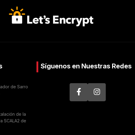
s
Síguenos en Nuestras Redes
nador de Sarro
a
talación de la
ra SCALA2 de