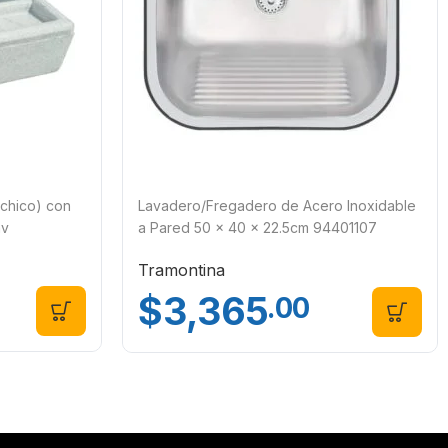
(chico) con
Lavadero/Fregadero de Acero Inoxidable
av
a Pared 50 x 40 x 22.5cm 94401107
Tramontina
Tramontina
$
3,365
.00