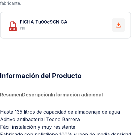
fabricante.
FICHA Tu00c9CNICA
PDF
PDF
Información del Producto
Resumen
Descripción
Información adicional
Hasta 135 litros de capacidad de almacenaje de agua
Aditivo antibacterial Tecno Barrera
Fácil instalación y muy resistente
Fabricado con polietileno 100% virgen de media densidad