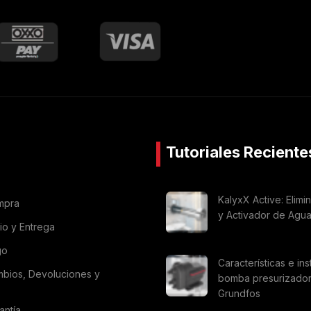
Tutoriales Reciente
KalyxX Active: Elimi
mpra
y Activador de Agu
vio y Entrega
go
Características e ins
mbios, Devoluciones y
bomba presurizado
Grundfos
antía