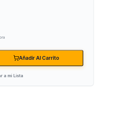
pra
Añadir Al Carrito
xiones
Bombas para Agua
Hidroneumáticos y Sistemas de Pre
r a mi Lista
ncendio
Centrífugas y Periféricas
Sumergibles para Agua Limpia
Sumergibles para Agua Sucia y Dre
Accesorios y Refacciones para Bo
Sumergibles para Pozo Profundo