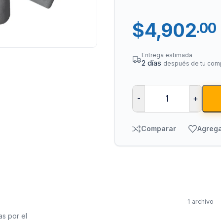
$
4,902
.00
Entrega estimada
2 días
después de tu com
-
+
Tuberías y Cone
Cobre y Latón
Comparar
Agrega
Sistemas Contra I
Acero Galvanizado
CPVC
PVC Hidráulico
1 archivo
Polipropileno PPR
as por el