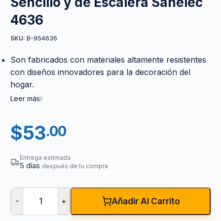
Sencillo y de Escalera Sanelec
4636
B-954636
SKU:
Son fabricados con materiales altamente resistentes
con diseños innovadores para la decoración del
hogar.
Leer más
$
53
.00
Entrega estimada
5 días
después de tu compra
-
+
Añadir Al Carrito