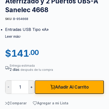
Aterrizado y 2 Puertos UBS-A
Sanelec 4668
B-954668
SKU:
Entradas USB Tipo «A»
Leer más
$
141
.00
Entrega estimada
2 días
después de tu compra
-
+
Añadir Al Carrito
Comparar
Agregar a mi Lista