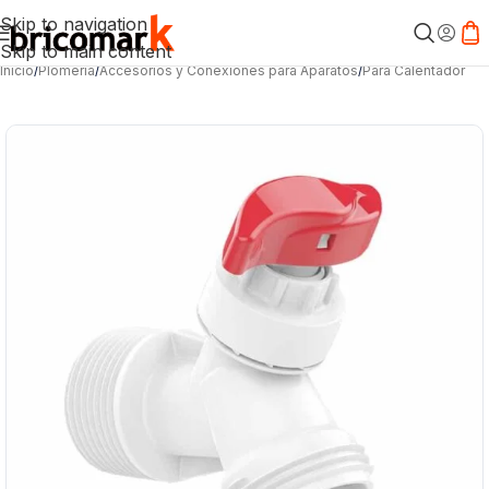
Skip to navigation
Skip to main content
Inicio
/
Plomería
/
Accesorios y Conexiones para Aparatos
/
Para Calentador