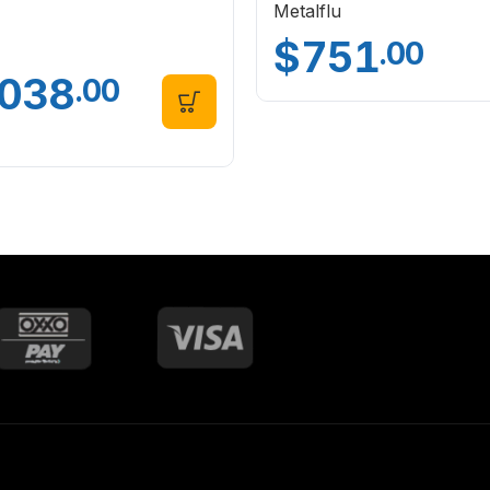
Metalflu
$
751
.00
,038
.00