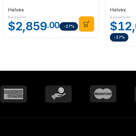
Helvex
Helvex
$
3,917
$
16,491
.00
.00
$
2,859
$
12
.00
-27%
-27%