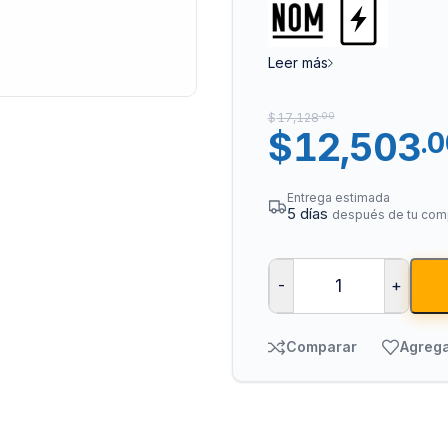
Leer más
$
17,128
.00
$
12,503
.
Entrega estimada
5 días
después de tu com
Tuberías y Cone
Cobre y Latón
-
+
Sistemas Contra I
Acero Galvanizado
Comparar
Agrega
CPVC
PVC Hidráulico
Polipropileno PPR