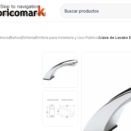
Skip to navigation
Skip to main content
Inicio
/
Baños
/
Grifería
/
Grifería para Hotelería y Uso Público
/
Llave de Lavabo E