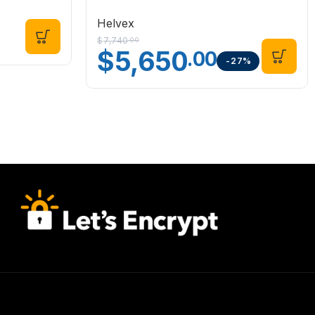
H-13341G Helvex
Helvex
$
7,740
.00
$
5,650
.00
-27%