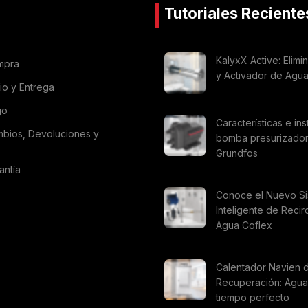
Tutoriales Reciente
KalyxX Active: Elimi
mpra
y Activador de Agu
vio y Entrega
go
Características e ins
mbios, Devoluciones y
bomba presurizado
Grundfos
antía
Conoce el Nuevo S
Inteligente de Recir
Agua Coflex
Calentador Navien 
Recuperación: Agua 
tiempo perfecto