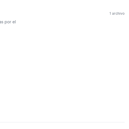
PVC Sanitario
Acero Inoxidable 
1 archivo
as por el
PE-AL-PE (Agua y G
Conexiones para 
Conexiones para P
Polietileno PEAD (
Conexiones Rápid
Lavaderos
Tanques Hidron