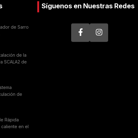
s
Síguenos en Nuestras Redes
nador de Sarro
a
talación de la
ra SCALA2 de
istema
culación de
de Rápida
caliente en el