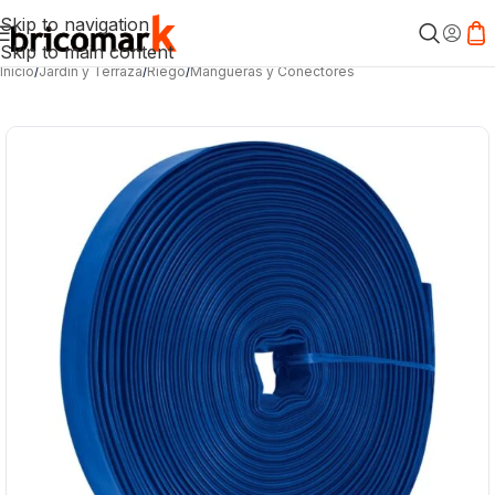
Skip to navigation
Skip to main content
Inicio
/
Jardín y Terraza
/
Riego
/
Mangueras y Conectores