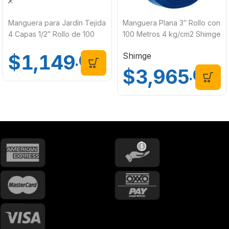
Manguera para Jardín Tejida
Manguera Plana 3″ Rollo con
4 Capas 1/2″ Rollo de 100
100 Metros 4 kg/cm2 Shimge
Metros
X03-3 1596
Shimge
$
1,149
.00
$
3,965
.00