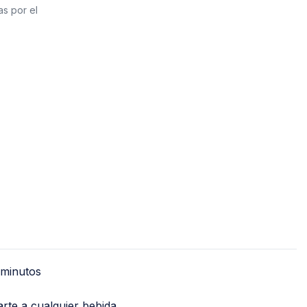
PVC Sanitario
as por el
Acero Inoxidable 
PE-AL-PE (Agua y G
Conexiones para 
Conexiones para P
Polietileno PEAD (
Conexiones Rápid
Lavaderos
Tanques Hidron
0 minutos
rte a cualquier bebida