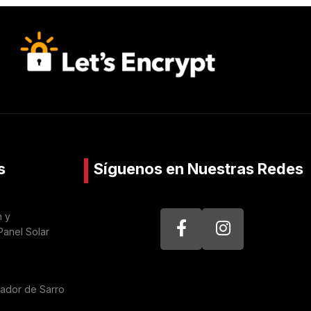
s
Síguenos en Nuestras Redes
n y
Panel Solar
nador de Sarro
a