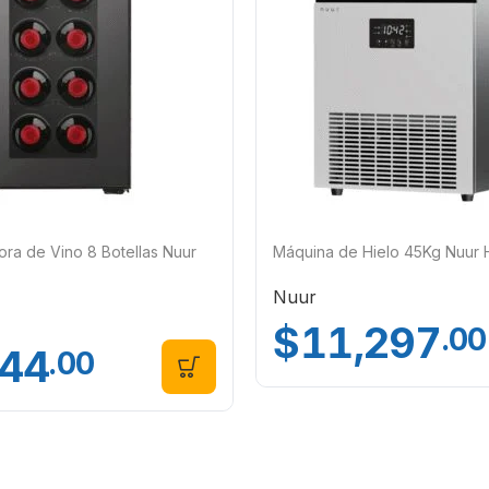
ora de Vino 8 Botellas Nuur
Máquina de Hielo 45Kg Nuur 
Nuur
$
11,297
.00
344
.00