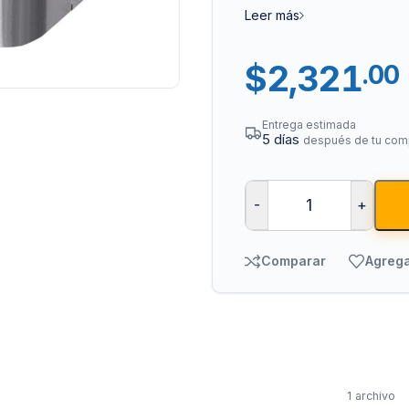
Leer más
$
2,321
.00
Entrega estimada
5 días
después de tu com
Tuberías y Cone
-
+
Cobre y Latón
Comparar
Agrega
Sistemas Contra I
Acero Galvanizado
CPVC
PVC Hidráulico
Polipropileno PPR
1 archivo