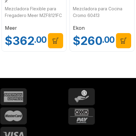
Mezcladora Flexible para
Mezcladora para Cocina
Fregadero Meer MZF8121FC
Cromo 60413
Meer
Ekon
$
362
$
260
.00
.00