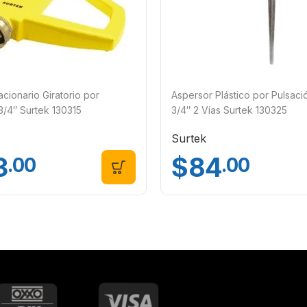
cionario Giratorio por
Aspersor Plástico por Pulsac
3/4″ Surtek 130315
3/4″ 2 Vías Surtek 130325
Surtek
3
$
84
.00
.00