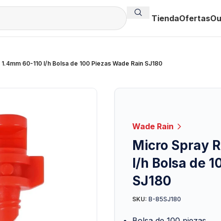
Tienda
Ofertas
Ou
 1.4mm 60-110 l/h Bolsa de 100 Piezas Wade Rain SJ180
Wade Rain
Micro Spray R
l/h Bolsa de 
SJ180
B-85SJ180
SKU:
Bolsa de 100 piezas