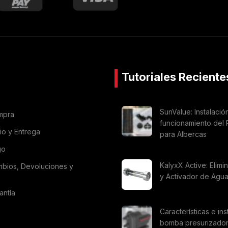
Tutoriales Reciente
SunValue: Instalació
mpra
funcionamiento del 
vio y Entrega
para Albercas
go
KalyxX Active: Elimi
mbios, Devoluciones y
y Activador de Agu
antía
Características e ins
bomba presurizado