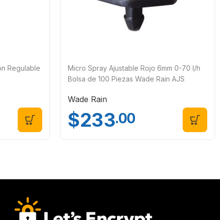
ión Regulable
Micro Spray Ajustable Rojo 6mm 0-70 l/h
Bolsa de 100 Piezas Wade Rain AJS
Wade Rain
$
233
.00