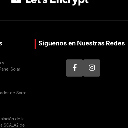
s
Síguenos en Nuestras Redes
n y
Panel Solar
nador de Sarro
a
talación de la
ra SCALA2 de