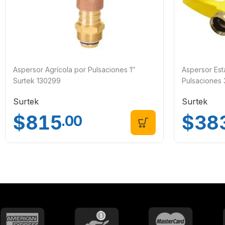
Aspersor Agrícola por Pulsaciones 1″
Aspersor Esta
Surtek 130299
Pulsaciones 
Surtek
Surtek
$
815
$
38
.00