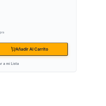
pra
Añadir Al Carrito
xiones
Bombas para Agua
Hidroneumáticos y Sistemas de Pre
r a mi Lista
ncendio
Centrífugas y Periféricas
Sumergibles para Agua Limpia
Sumergibles para Agua Sucia y Dre
Accesorios y Refacciones para Bo
Sumergibles para Pozo Profundo