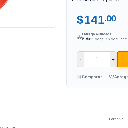
$
141
.00
Entrega estimada
5 días
después de tu com
-
+
Tuberías y Cone
Cobre y Latón
Comparar
Agrega
Sistemas Contra I
Acero Galvanizado
CPVC
PVC Hidráulico
1 archivo
Polipropileno PPR
as por el