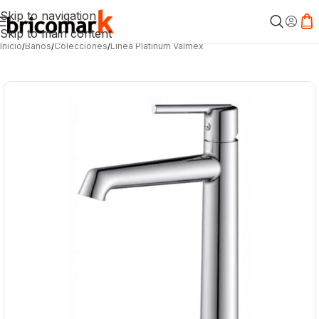
Skip to navigation
Skip to main content
Inicio
/
Baños
/
Colecciones
/
Línea Platinum Valmex