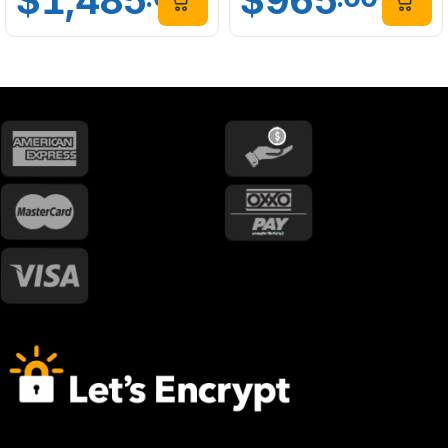
$
1,485
$
965