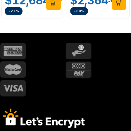
$
12,684
$
2,364
-27%
-30%