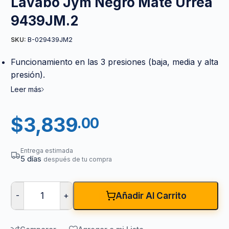
Lavabo Jym Negro Mate Urrea
9439JM.2
B-029439JM2
SKU:
Funcionamiento en las 3 presiones (baja, media y alta
presión).
Leer más
$
3,839
.00
Entrega estimada
5 días
después de tu compra
-
+
Añadir Al Carrito