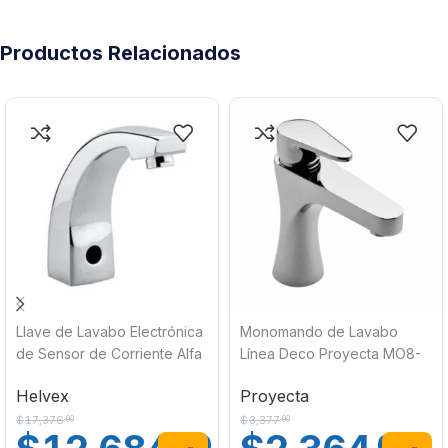
Productos Relacionados
Llave de Lavabo Electrónica
Monomando de Lavabo
de Sensor de Corriente Alfa
Línea Deco Proyecta MO8-
Helvex TV-297-C
DC-01
Helvex
Proyecta
$
17,376
$
3,377
.00
.00
.00
.00