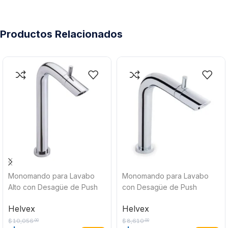
Productos Relacionados
Monomando para Lavabo
Monomando para Lavabo
Alto con Desagüe de Push
con Desagüe de Push
Bamboo Cromado Helvex E-
Bamboo Cromado Helvex E-
Helvex
Helvex
923
922
$
10,056
$
8,610
.00
.00