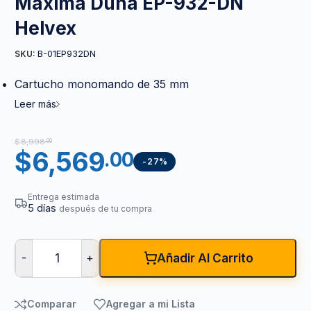
Máxima Duna EP-932-DN
Helvex
B-01EP932DN
SKU:
Cartucho monomando de 35 mm
Leer más
$
8,998
.00
$
6,569
.00
-27%
Entrega estimada
5 días
después de tu compra
-
+
Añadir Al Carrito
Comparar
Agregar a mi Lista