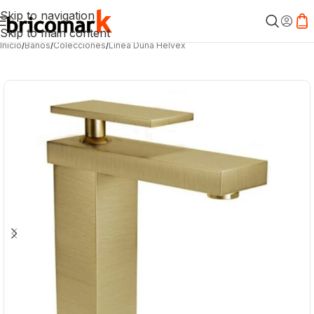
Skip to navigation
Skip to main content
Inicio
/
Baños
/
Colecciones
/
Línea Duna Helvex