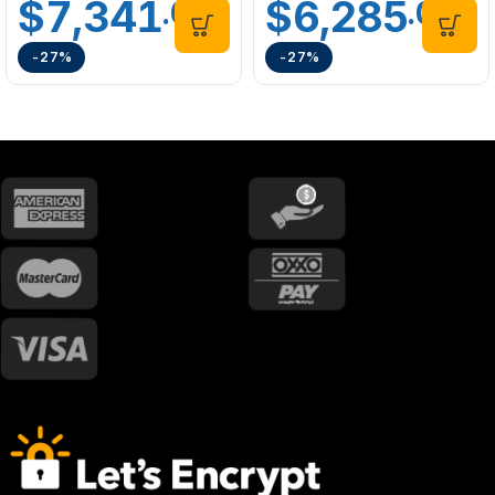
$
7,341
$
6,285
.00
.00
-27%
-27%