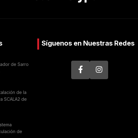
s
Síguenos en Nuestras Redes
nador de Sarro
a
talación de la
ra SCALA2 de
istema
culación de