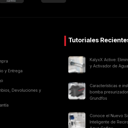
Tutoriales Reciente
KalyxX Active: Elimi
mpra
y Activador de Agu
vio y Entrega
go
Características e ins
mbios, Devoluciones y
bomba presurizado
Grundfos
antía
Conoce el Nuevo S
Inteligente de Recir