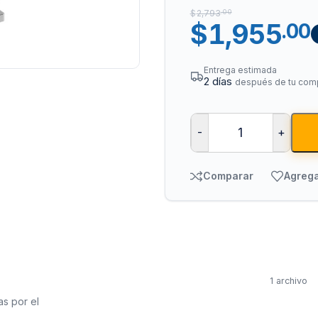
$
2,793
.00
$
1,955
.00
Entrega estimada
2 días
después de tu com
-
+
Tuberías y Cone
Comparar
Agrega
Cobre y Latón
Sistemas Contra I
Acero Galvanizado
CPVC
PVC Hidráulico
1 archivo
Polipropileno PPR
as por el