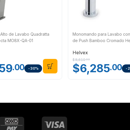
lto de Lavabo Quadratta
Monomando para Lavabo co
ecta MO8X-QA-01
de Push Bamboo Cromado He
Helvex
$
8,610
.00
659
$
6,285
.00
.00
-30%
-