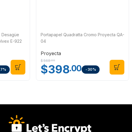
n Desagüe
Portapapel Quadratta Cromo Proyecta QA-
lvex E-922
04
Proyecta
$
568
.00
$
398
.00
27%
-30%