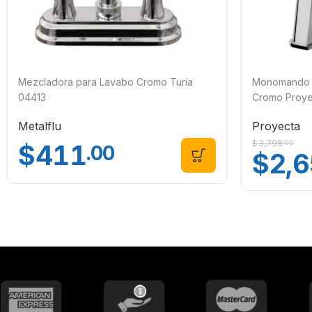
Mezcladora para Lavabo Cromo Turia
Monomando A
04413
Cromo Proy
Metalflu
Proyecta
$
3,798
.00
$
411
.00
$
2,