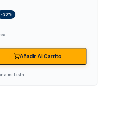
-30%
pra
Añadir Al Carrito
xiones
Bombas para Agua
r a mi Lista
Hidroneumáticos y Sistemas de Pre
ncendio
Centrífugas y Periféricas
Sumergibles para Agua Limpia
Sumergibles para Agua Sucia y Dre
Accesorios y Refacciones para Bo
Sumergibles para Pozo Profundo