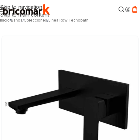
Skip to navigation
Skip to main content
Inicio
/
Baños
/
Colecciones
/
Línea Row Tecnobath