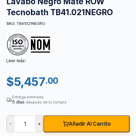
Lavabo Negro Mate ROW
Tecnobath TB41.021NEGRO
TB41021NEGRO
SKU:
Leer más
$
5,457
.00
Entrega estimada
5 días
después de tu compra
-
+
Añadir Al Carrito