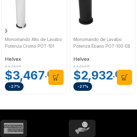
Monomando Alto de Lavabo
Monomando de Lavabo
Potenza Cromo POT-101
Potenza Ébano POT-100-EB
Helvex
Helvex
Helvex
Helvex
$
4,749
$
4,016
.00
.00
$
3,467
$
2,932
.00
.00
-27%
-27%