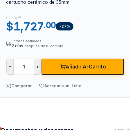
cartucho cerámico de 35mm
$
2,366
.00
$
1,727
.00
-27%
Entrega estimada
2 días
después de tu compra
-
+
Añadir Al Carrito
Comparar
Agregar a mi Lista