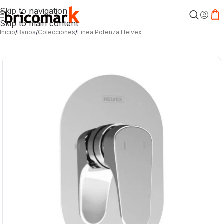
Skip to navigation
Skip to main content
Inicio
/
Baños
/
Colecciones
/
Línea Potenza Helvex