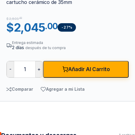
cartucho cerámico de 35mm
$
2,801
.00
$
2,045
.00
-27%
Entrega estimada
2 días
después de tu compra
-
+
Añadir Al Carrito
Comparar
Agregar a mi Lista