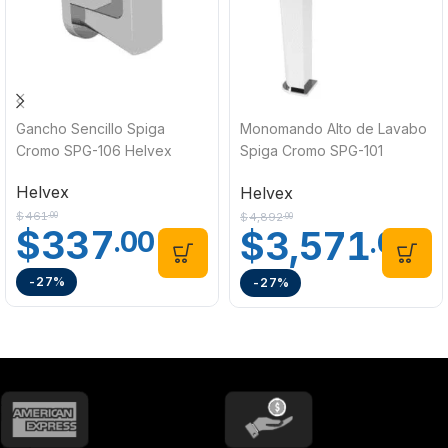
Gancho Sencillo Spiga
Monomando Alto de Lavabo
Cromo SPG-106 Helvex
Spiga Cromo SPG-101
Helvex
Helvex
Helvex
$
461
$
4,892
.00
.00
$
337
$
3,571
.00
.00
-27%
-27%