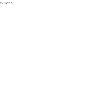
PVC Sanitario
as por el
Acero Inoxidable 
PE-AL-PE (Agua y G
Conexiones para 
Conexiones para P
Polietileno PEAD (
Conexiones Rápid
Lavaderos
Tanques Hidron