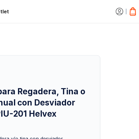
tlet
ra Regadera, Tina o
ual con Desviador
PIU-201 Helvex
ra y/o tina con desviador.