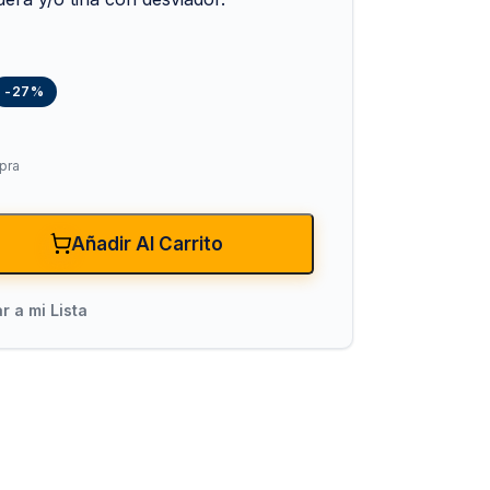
-27%
pra
xiones
Bombas para Agua
Añadir Al Carrito
Hidroneumáticos y Sistemas de Pre
r a mi Lista
ncendio
Centrífugas y Periféricas
Sumergibles para Agua Limpia
Sumergibles para Agua Sucia y Dre
Accesorios y Refacciones para Bo
Sumergibles para Pozo Profundo