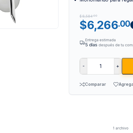
$
8,584
.00
$
6,266
.00
Entrega estimada
5 días
después de tu com
Tuberías y Cone
-
+
Cobre y Latón
Comparar
Agrega
Sistemas Contra I
Acero Galvanizado
CPVC
PVC Hidráulico
Polipropileno PPR
1 archivo