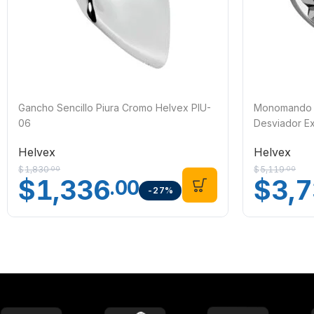
Gancho Sencillo Piura Cromo Helvex PIU-
Monomando d
06
Desviador E
Helvex
Helvex
$
1,830
$
5,119
.00
.00
$
1,336
$
3,
.00
-27%