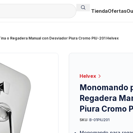
Tienda
Ofertas
Ou
na o Regadera Manual con Desviador Piura Cromo PIU-201 Helvex
Helvex
Monomando pa
Regadera Man
Piura Cromo 
B-01PIU201
SKU:
Monomando para regade