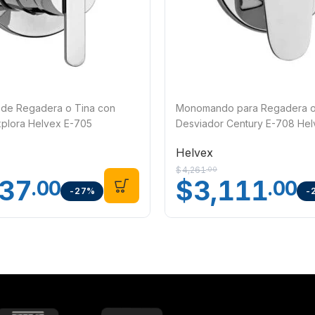
e Regadera o Tina con
Monomando para Regadera o 
xplora Helvex E-705
Desviador Century E-708 Hel
Helvex
$
4,261
.00
737
$
3,111
.00
.00
-27%
-