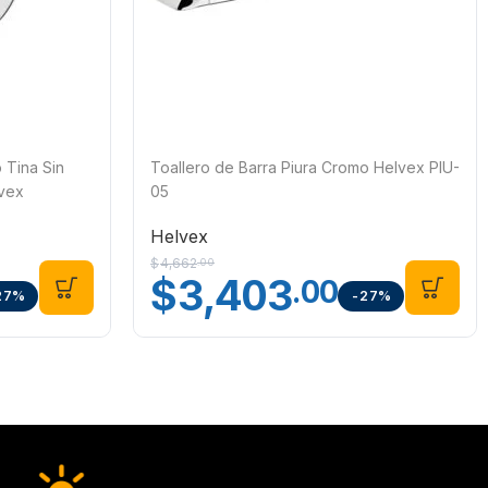
Tina Sin
Toallero de Barra Piura Cromo Helvex PIU-
vex
05
Helvex
$
4,662
.00
$
3,403
.00
27%
-27%