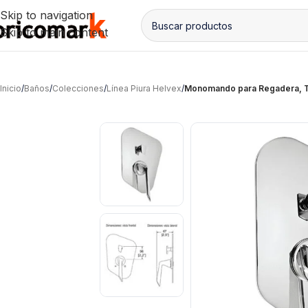
Skip to navigation
Skip to main content
Inicio
/
Baños
/
Colecciones
/
Línea Piura Helvex
/
Monomando para Regadera, Ti