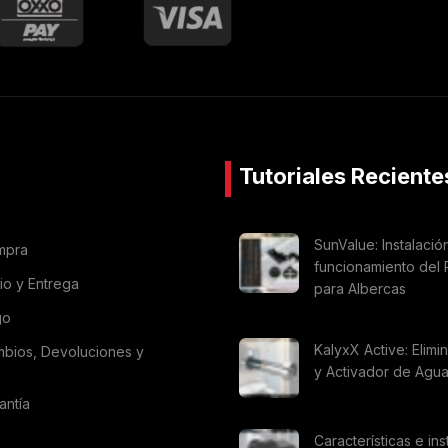
Tutoriales Reciente
SunValue: Instalació
mpra
funcionamiento del 
vio y Entrega
para Albercas
go
KalyxX Active: Elimi
mbios, Devoluciones y
y Activador de Agu
antía
Características e ins