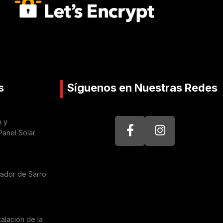
s
Síguenos en Nuestras Redes
n y
Panel Solar
nador de Sarro
a
talación de la